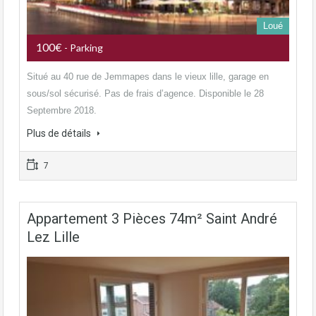
Loué
100€
- Parking
Situé au 40 rue de Jemmapes dans le vieux lille, garage en
sous/sol sécurisé. Pas de frais d’agence. Disponible le 28
Septembre 2018.
Plus de détails
7
Appartement 3 Pièces 74m² Saint André
Lez Lille