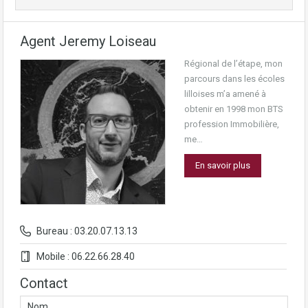
Agent Jeremy Loiseau
Régional de l’étape, mon
parcours dans les écoles
lilloises m’a amené à
obtenir en 1998 mon BTS
profession Immobilière,
me…
En savoir plus
Bureau : 03.20.07.13.13
Mobile : 06.22.66.28.40
Contact