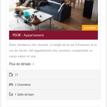
Location
950€
- Appartement
Dans résidence très récente, à l’angle de la rue d’Avesnes et la
rue de Seclin, bel appartement très lumineux comprenant un
vaste séjour et une…
Plus de détails
77
2 Chambres
1 Salle de bain