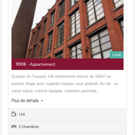
Loué
900€
- Appartement
Quartier du Touquet, loft entièrement rénové de 160m² au
premier étage avec superbe hauteur sous plafond. Au rdc: un
vaste séjour, cuisine équipée, chambre parentale…
Plus de détails
160
3 Chambres