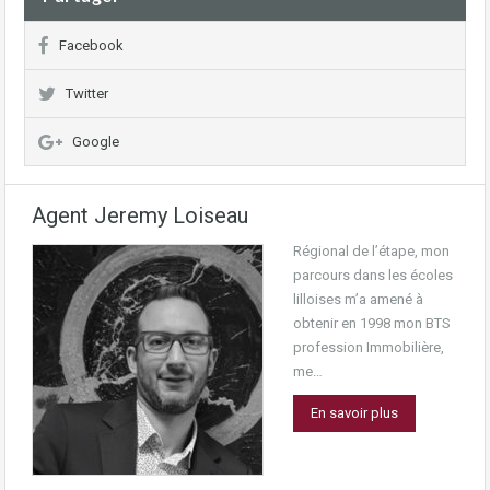
Facebook
Twitter
Google
Agent Jeremy Loiseau
Régional de l’étape, mon
parcours dans les écoles
lilloises m’a amené à
obtenir en 1998 mon BTS
profession Immobilière,
me…
En savoir plus